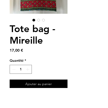
Tote bag -
Mireille
Prix
17,00 €
Quantité
*
Ajouter au panier
A partir de tissus vintage ❤️
34 x 44 cm ✨