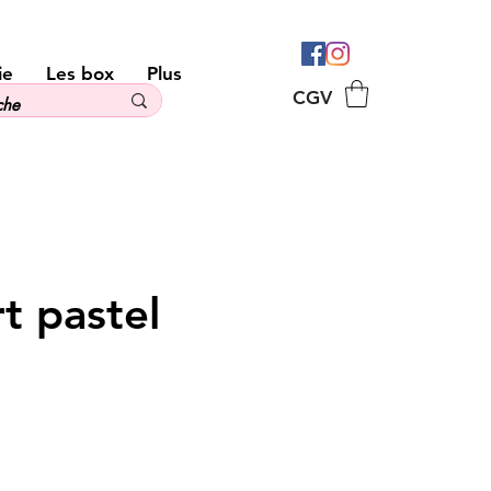
ie
Les box
Plus
CGV
rt pastel
ix
omotionnel