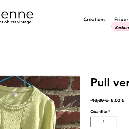
ienne
Créations
Friper
et objets vintage
Pull ve
Prix
Pr
 10,00 € 
8,00 €
original
pr
Quantité
*