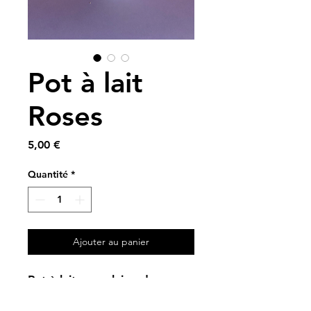
Pot à lait
Roses
Prix
5,00 €
Quantité
*
Ajouter au panier
Pot à lait porcelaine de
Limoges - Blanc, doré et