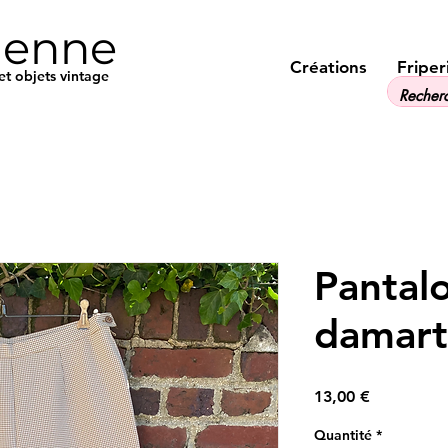
ienne
Créations
Friper
et objets vintage
Pantalo
damart
Prix
13,00 €
Quantité
*