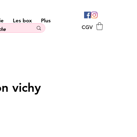
ie
Les box
Plus
CGV
n vichy