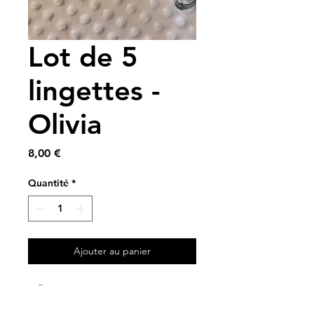
Lot de 5
lingettes -
Olivia
Prix
8,00 €
Quantité
*
Ajouter au panier
5 lingettes 10 x 10 cm
A partir de chutes de coton