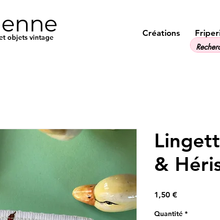
ienne
Créations
Friper
et objets vintage
Lingett
& Héri
Prix
1,50 €
Quantité
*