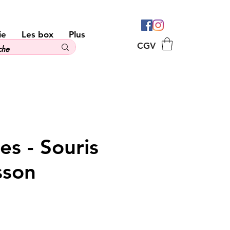
ie
Les box
Plus
CGV
es - Souris
sson