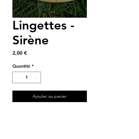
Lingettes -
Sirène
Prix
2,00 €
Quantité
*
Ajouter au panier
10 x 10 cm
A partir de chutes de tissus
🧜‍♀️