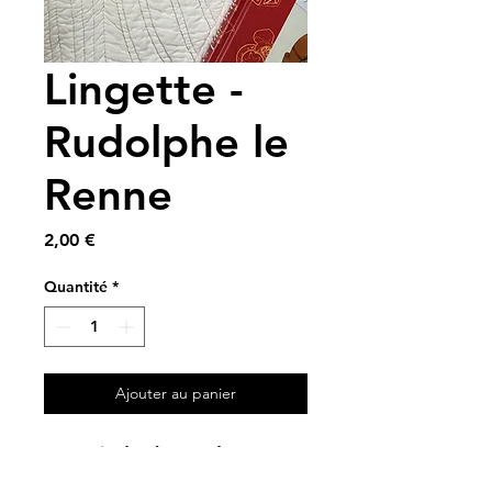
Lingette -
Rudolphe le
Renne
Prix
2,00 €
Quantité
*
Ajouter au panier
A partir de chutes de coton
Oeko Tex et de chutes de