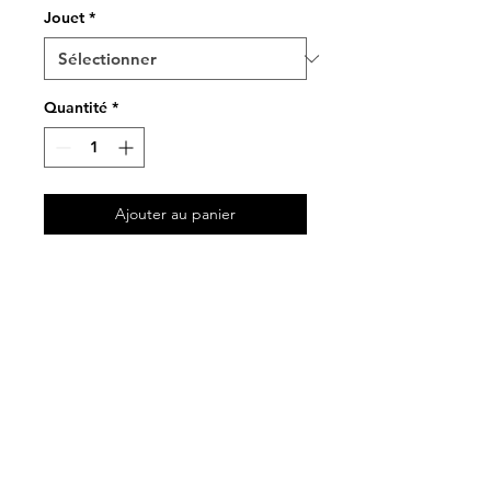
Jouet
*
Quantité
*
Ajouter au panier
A partir de chutes de tissus
coton
Le kit comprend :
- un jouet au choix
(champignon ou poisson)
- un essuie-patte