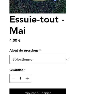
Essuie-tout -
Mai
Prix
4,00 €
Ajout de pressions
*
Quantité
*
Ajouter au panier
A partir de tissus vintage 🧡