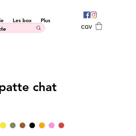
ie
Les box
Plus
CGV
patte chat