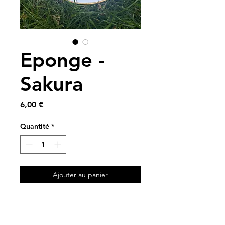
Eponge -
Sakura
Prix
6,00 €
Quantité
*
Ajouter au panier
A partir de tissus vintage et
de nid d'abeille