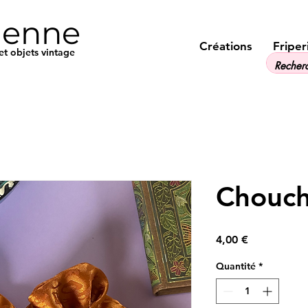
ienne
Créations
Friper
et objets vintage
Chouch
Prix
4,00 €
Quantité
*