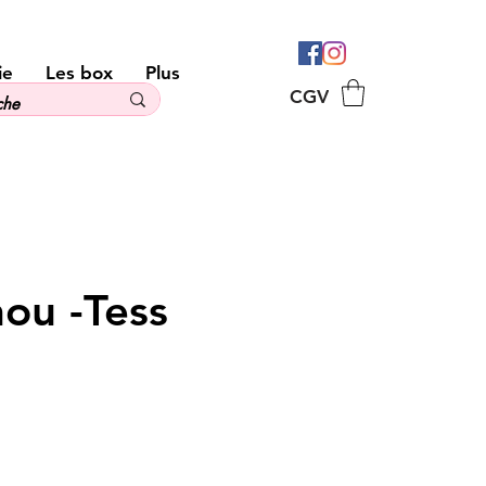
ie
Les box
Plus
CGV
ou -Tess