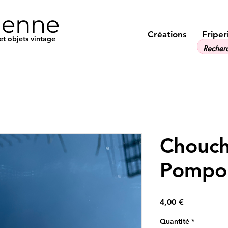
ienne
Créations
Friper
et objets vintage
Chouch
Pompo
Prix
4,00 €
Quantité
*