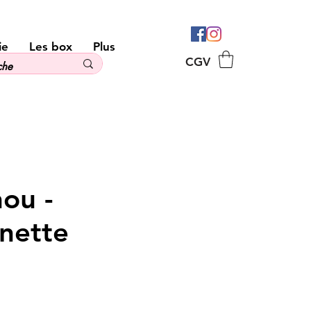
ie
Les box
Plus
CGV
ou -
nette