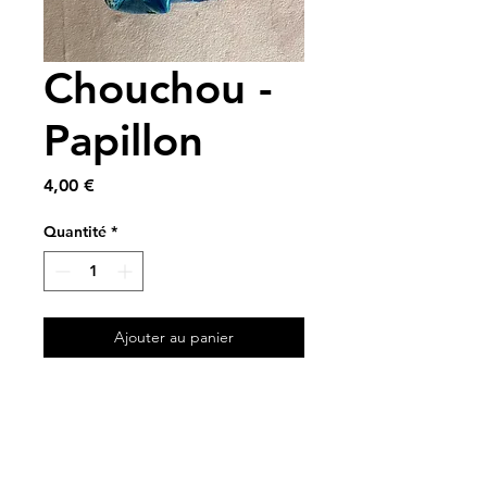
Chouchou -
Papillon
Prix
4,00 €
Quantité
*
Ajouter au panier
A partir de chutes de tissus
🦋