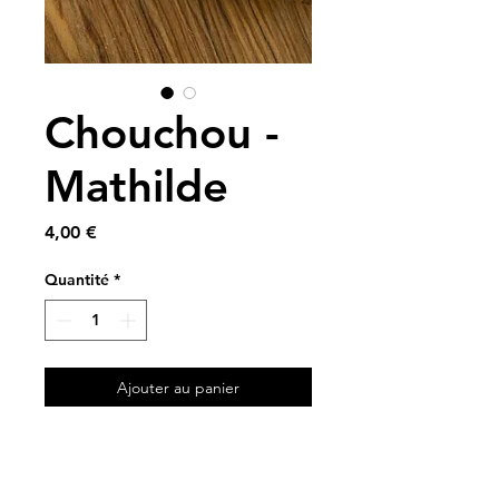
Chouchou -
Mathilde
Prix
4,00 €
Quantité
*
Ajouter au panier
A partir de chutes de tissus
✨