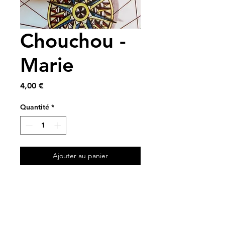
Chouchou -
Marie
Prix
4,00 €
Quantité
*
Ajouter au panier
A partir de chutes de tissus
Modèle unique