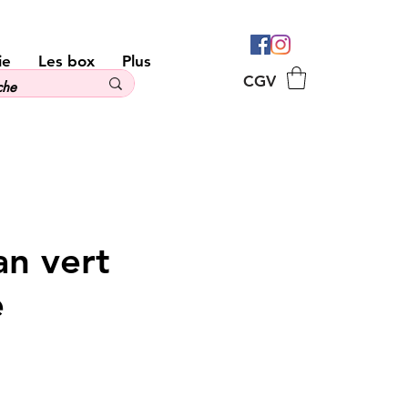
ie
Les box
Plus
CGV
an vert
e