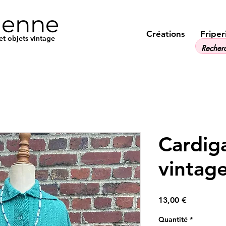
ienne
Créations
Friper
et objets vintage
Cardig
vintag
Prix
13,00 €
Quantité
*