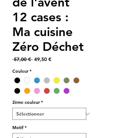
de l'avent
12 cases :
Ma cuisine
Zéro Déchet
Prix
Prix
 57,00 € 
49,50 €
original
promotionnel
Couleur
*
2ème couleur
*
Motif
*