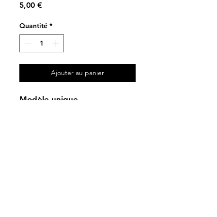
Prix
5,00 €
Quantité
*
Ajouter au panier
Modèle unique
Livraison & retour
Paulette Lucienne
8 rue du charron
80200 Belloy-en-Santerre
hello@paulettelucienne.fr
© 2023 par Tote.
Créé avec Wix.com