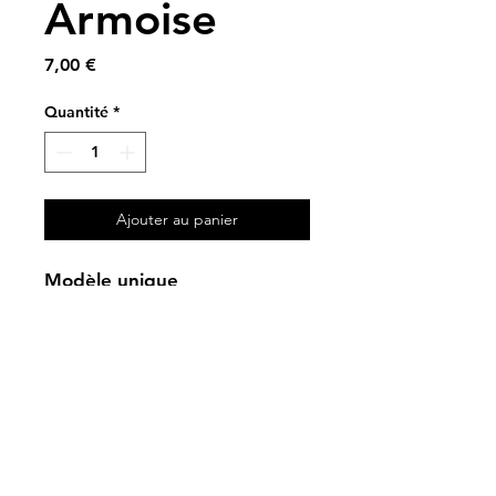
Armoise
Prix
7,00 €
Quantité
*
Ajouter au panier
Modèle unique
19 cm
Livraison & retour
Paulette Lucienne
8 rue du charron
80200 Belloy-en-Santerre