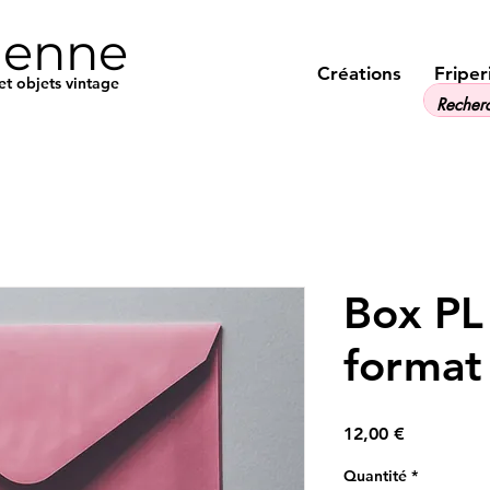
ienne
Créations
Friper
et objets vintage
Box PL 
format
Prix
12,00 €
Quantité
*