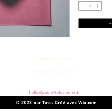
A
Livraison & retour
Paulette Lucienne
8 rue du charron
80200 Belloy-en-Santerre
hello@paulettelucienne.fr
© 2023 par Tote. Créé avec Wix.com