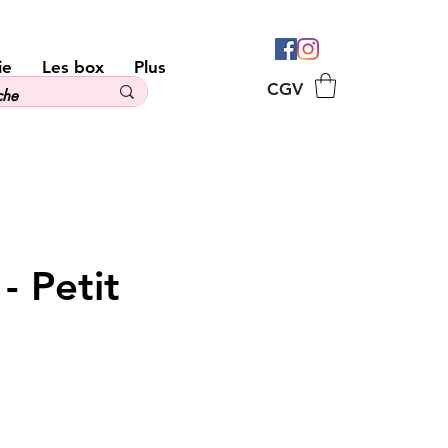
ie
Les box
Plus
CGV
- Petit