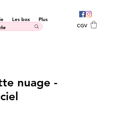
ie
Les box
Plus
CGV
tte nuage -
ciel