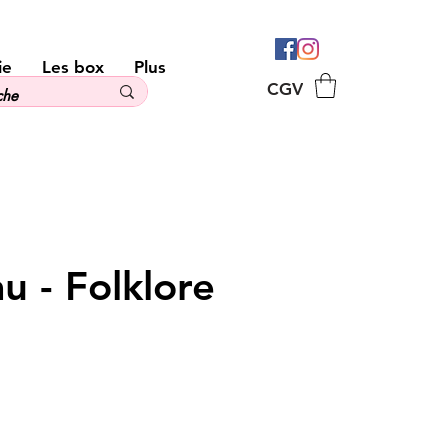
ie
Les box
Plus
CGV
u - Folklore