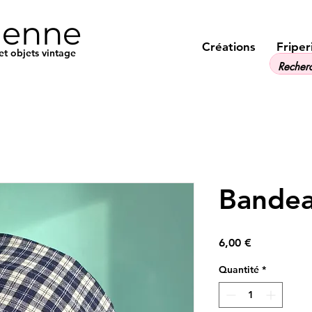
ienne
Créations
Friper
et objets vintage
Bandea
Prix
6,00 €
Quantité
*