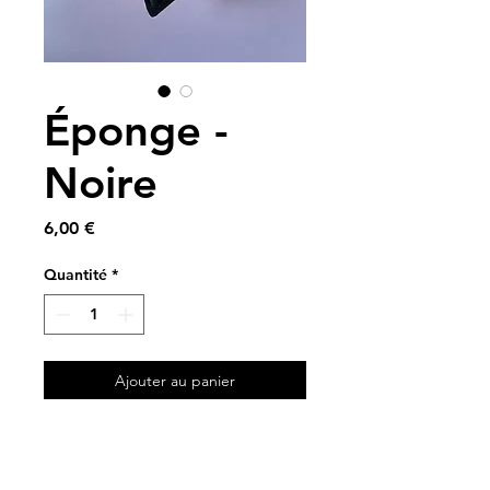
Éponge -
Noire
Prix
6,00 €
Quantité
*
Ajouter au panier
A partir de chutes de tissus
💜