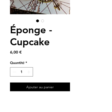
Éponge -
Cupcake
Prix
6,00 €
Quantité
*
Ajouter au panier
A partir de tissus vintage et
de nid d’abeille