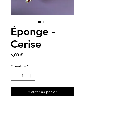
Éponge -
Cerise
Prix
6,00 €
Quantité
*
Ajouter au panier
A partir de chutes de tissus
💜