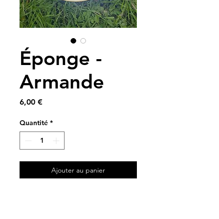
Éponge -
Armande
Prix
6,00 €
Quantité
*
Ajouter au panier
A partir de tissus vintage et
de chutes de nid d’abeille ✨